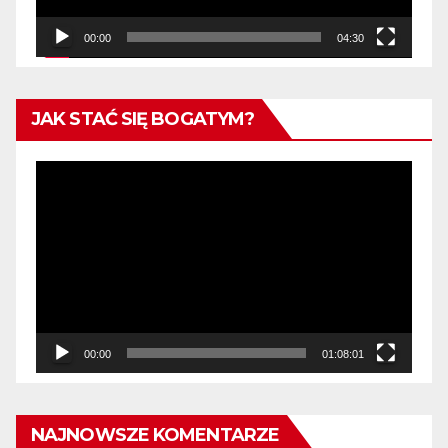
00:00
04:30
JAK STAĆ SIĘ BOGATYM?
Odtwarzacz
video
00:00
01:08:01
NAJNOWSZE KOMENTARZE