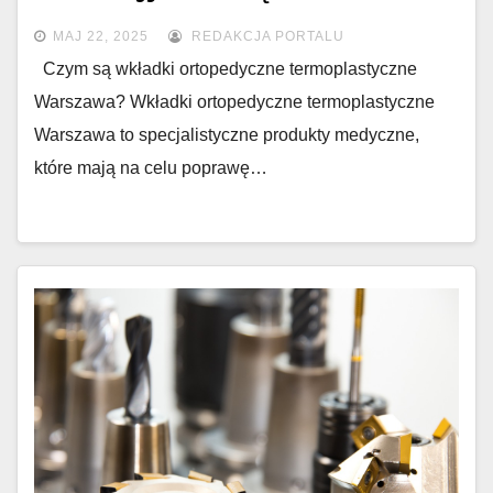
zdrowia stóp
MAJ 22, 2025
REDAKCJA PORTALU
Czym są wkładki ortopedyczne termoplastyczne
Warszawa? Wkładki ortopedyczne termoplastyczne
Warszawa to specjalistyczne produkty medyczne,
które mają na celu poprawę…