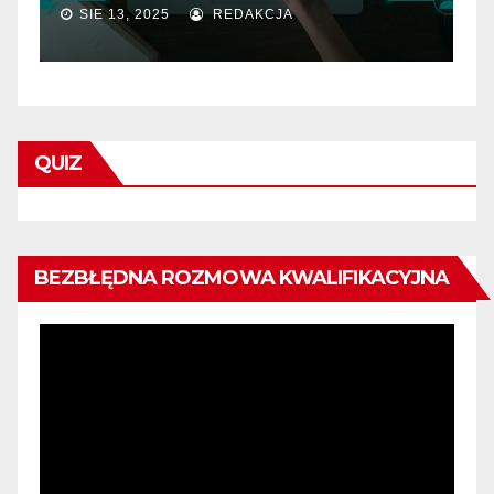
SIE 13, 2025
REDAKCJA
QUIZ
BEZBŁĘDNA ROZMOWA KWALIFIKACYJNA
Odtwarzacz
video