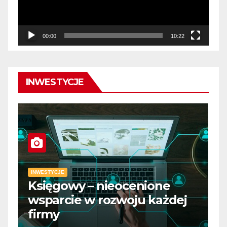
00:00
10:22
INWESTYCJE
INWESTYCJE
Księgowy – nieocenione
I
wsparcie w rozwoju każdej
D
firmy
m