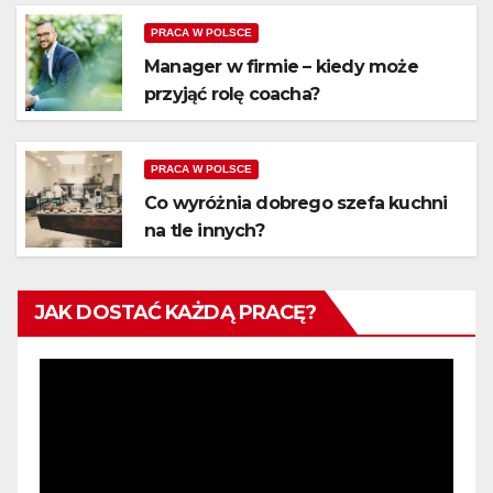
PRACA W POLSCE
Manager w firmie – kiedy może
przyjąć rolę coacha?
PRACA W POLSCE
Co wyróżnia dobrego szefa kuchni
na tle innych?
JAK DOSTAĆ KAŻDĄ PRACĘ?
Odtwarzacz
video