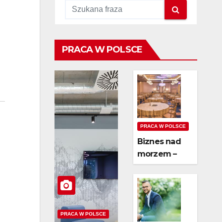
PRACA W POLSCE
PRACA W POLSCE
Biznes nad
morzem –
czy wynajem
domków jest
opłacalny?
PRACA W POLSCE