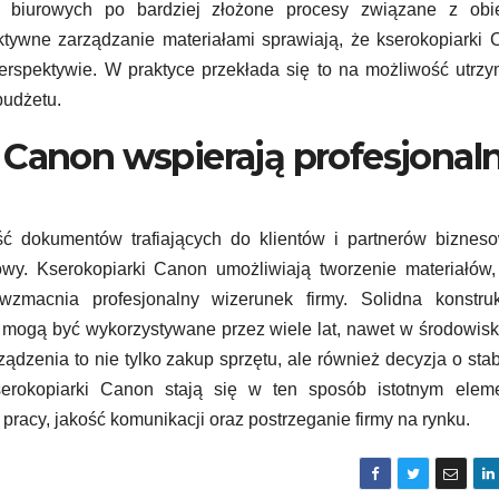
 biurowych po bardziej złożone procesy związane z obi
ektywne zarządzanie materiałami sprawiają, że kserokopiarki
rspektywie. W praktyce przekłada się to na możliwość utrz
INWESTYCJ
budżetu.
Kser
Cano
 Canon wspierają profesjonal
dlac
STY 29,
uzn
ć dokumentów trafiających do klientów i partnerów bizneso
wy. Kserokopiarki Canon umożliwiają tworzenie materiałów,
nie
wzmacnia profesjonalny wizerunek firmy. Solidna konstruk
cen
 mogą być wykorzystywane przez wiele lat, nawet w środowis
prac
ądzenia to nie tylko zakup sprzętu, ale również decyzja o sta
erokopiarki Canon stają się w ten sposób istotnym elem
biur
ć pracy, jakość komunikacji oraz postrzeganie firmy na rynku.