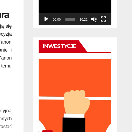
ra
00:00
10:22
ją się
cyzja
 Canon
INWESTYCJE
nie i
Canon
 temu
icyjną
anych
rostać