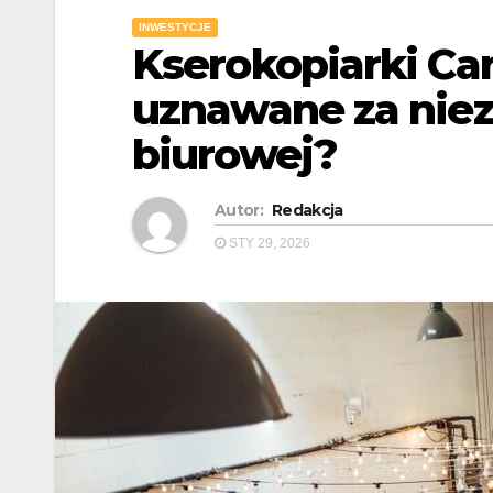
INWESTYCJE
Kserokopiarki Ca
uznawane za nie
biurowej?
Autor:
Redakcja
STY 29, 2026