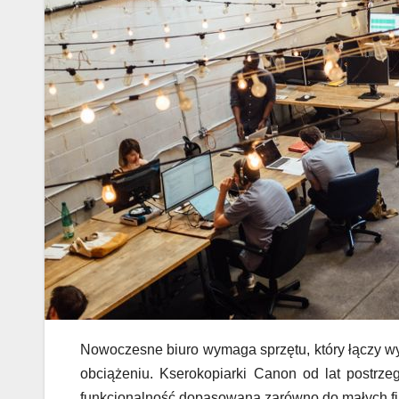
Nowoczesne biuro wymaga sprzętu, który łączy wy
obciążeniu. Kserokopiarki Canon od lat postrzeg
funkcjonalność dopasowaną zarówno do małych fir