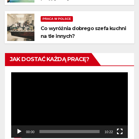
PRACA W POLSCE
Co wyróżnia dobrego szefa kuchni
na tle innych?
JAK DOSTAĆ KAŻDĄ PRACĘ?
Odtwarzacz
video
00:00
10:22