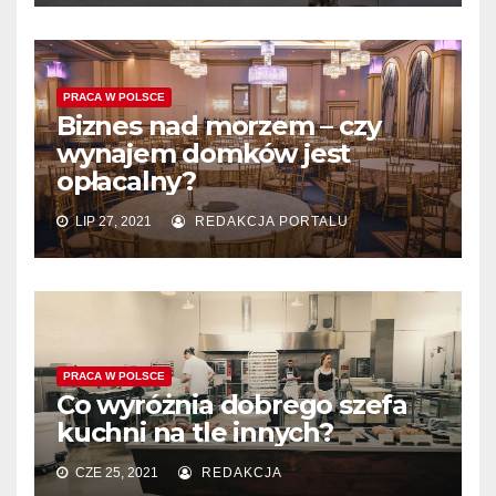
PRACA W POLSCE
Biznes nad morzem – czy
wynajem domków jest
opłacalny?
LIP 27, 2021
REDAKCJA PORTALU
PRACA W POLSCE
Co wyróżnia dobrego szefa
kuchni na tle innych?
CZE 25, 2021
REDAKCJA