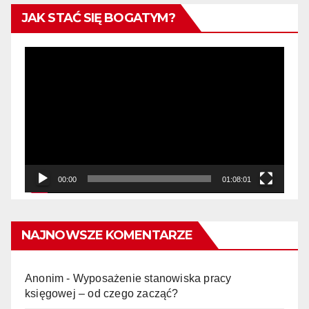
JAK STAĆ SIĘ BOGATYM?
Odtwarzacz
video
00:00
01:08:01
NAJNOWSZE KOMENTARZE
Anonim
-
Wyposażenie stanowiska pracy
księgowej – od czego zacząć?