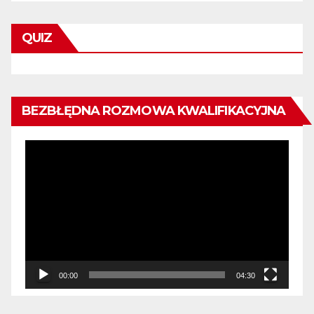
QUIZ
BEZBŁĘDNA ROZMOWA KWALIFIKACYJNA
Odtwarzacz
video
00:00
04:30