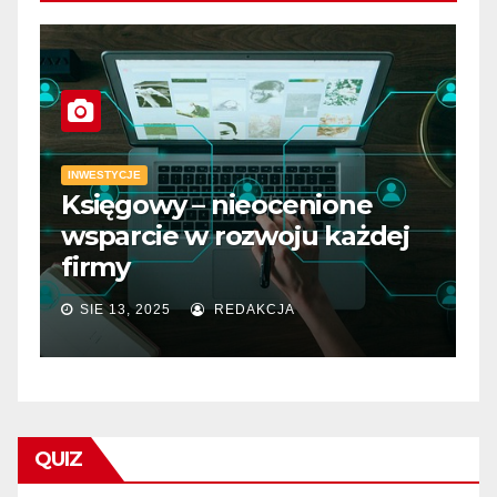
INWESTYCJE
Księgowy – nieocenione
I
wsparcie w rozwoju każdej
D
firmy
m
SIE 13, 2025
REDAKCJA
QUIZ