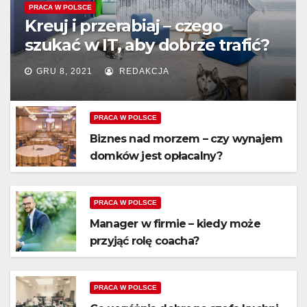
PRACA W POLSCE
Kreuj i przerabiaj – czego
szukać w IT, aby dobrze trafić?
GRU 8, 2021
REDAKCJA
PRACA W POLSCE
Biznes nad morzem – czy wynajem
domków jest opłacalny?
PRACA W POLSCE
Manager w firmie – kiedy może
przyjąć rolę coacha?
PRACA W POLSCE