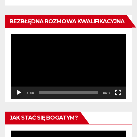
BEZBŁĘDNA ROZMOWA KWALIFIKACYJNA
Odtwarzacz
video
00:00
04:30
JAK STAĆ SIĘ BOGATYM?
Odtwarzacz