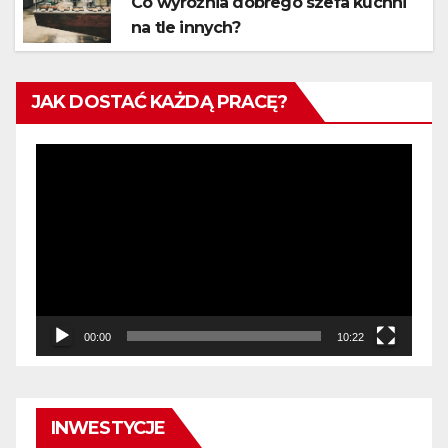
Co wyróżnia dobrego szefa kuchni
na tle innych?
JAK DOSTAĆ KAŻDĄ PRACĘ?
Odtwarzacz
video
00:00
10:22
INWESTYCJE