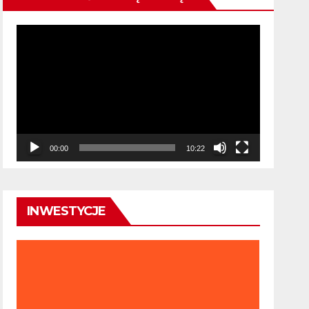
Odtwarzacz
video
00:00
10:22
INWESTYCJE