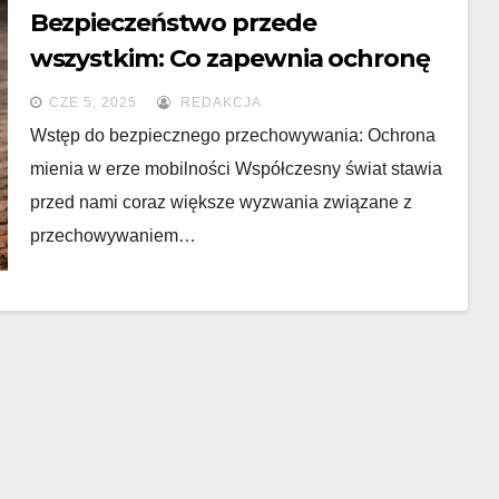
Bezpieczeństwo przede
wszystkim: Co zapewnia ochronę
Twojego mienia w wynajętym
CZE 5, 2025
REDAKCJA
kontenerze magazynowym?
Wstęp do bezpiecznego przechowywania: Ochrona
mienia w erze mobilności Współczesny świat stawia
przed nami coraz większe wyzwania związane z
przechowywaniem…