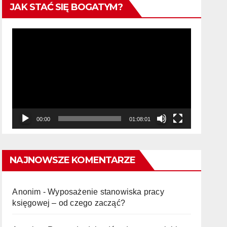
JAK STAĆ SIĘ BOGATYM?
Odtwarzacz
video
00:00
01:08:01
NAJNOWSZE KOMENTARZE
Anonim
-
Wyposażenie stanowiska pracy
księgowej – od czego zacząć?