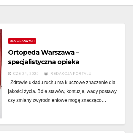
DLA CIEKAWYCH
Ortopeda Warszawa –
specjalistyczna opieka
ortopedyczna w stolicy
CZE 24, 2025
REDAKCJA PORTALU
Zdrowie układu ruchu ma kluczowe znaczenie dla
jakości życia. Bóle stawów, kontuzje, wady postawy
czy zmiany zwyrodnieniowe mogą znacząco…