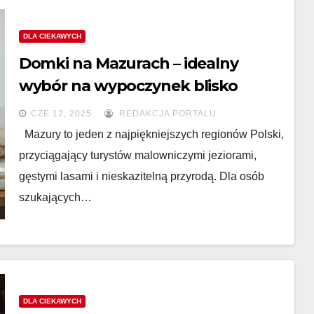
DLA CIEKAWYCH
Domki na Mazurach – idealny
wybór na wypoczynek blisko
natury
CZE 12, 2025
REDAKCJA PORTALU
Mazury to jeden z najpiękniejszych regionów Polski,
przyciągający turystów malowniczymi jeziorami,
gęstymi lasami i nieskazitelną przyrodą. Dla osób
szukających…
DLA CIEKAWYCH