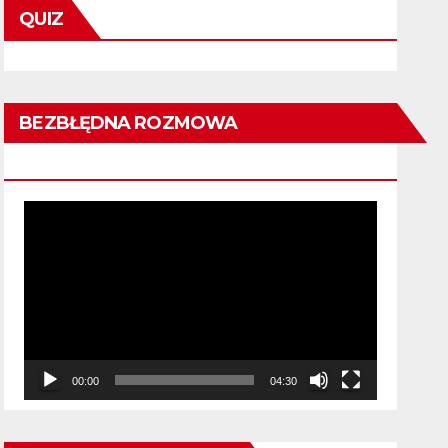
QUIZ
BEZBŁĘDNA ROZMOWA
KWALIFIKACYJNA
Odtwarzacz
video
00:00
04:30