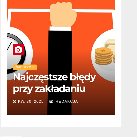
INWESTYCJE
Najczęstsze błędy
n
przy zakładaniu
działalności trenera
KW. 30, 2025
REDAKCJA
personalnego i jak
ich uniknąć