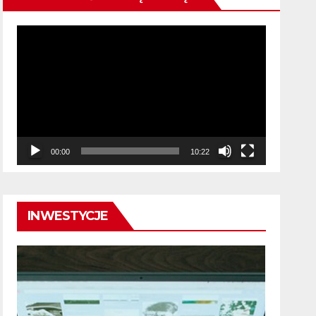
Odtwarzacz
video
00:00
10:22
INWESTYCJE