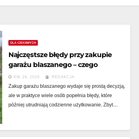
DLA CIEKAWYCH
Najczęstsze błędy przy zakupie
garażu blaszanego – czego
unikać?
KW. 26, 2026
REDAKCJA
Zakup garażu blaszanego wydaje się prostą decyzją,
ale w praktyce wiele osób popełnia błędy, które
później utrudniają codzienne użytkowanie. Zbyt…