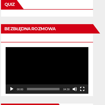
QUIZ
BEZBŁĘDNA ROZMOWA
KWALIFIKACYJNA
Odtwarzacz
video
00:00
04:30