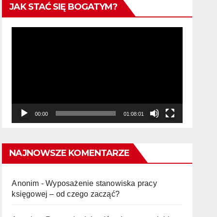
JAK STAĆ SIĘ BOGATYM?
Odtwarzacz
video
00:00
01:08:01
NAJNOWSZE KOMENTARZE
Anonim
-
Wyposażenie stanowiska pracy
księgowej – od czego zacząć?