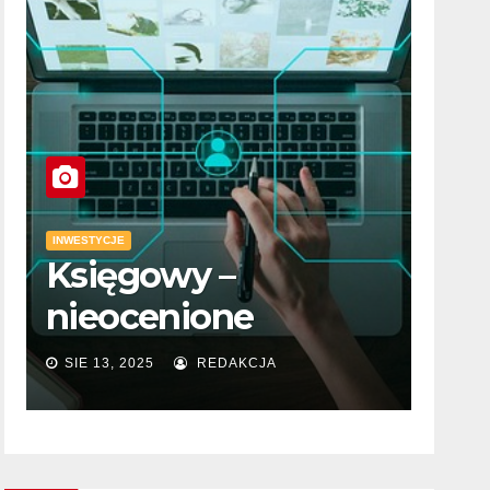
INWESTYCJE
INWESTY
Księgowy –
Dia
nieocenione
kon
wsparcie w rozwoju
fre
SIE 13, 2025
REDAKCJA
MAJ 
każdej firmy