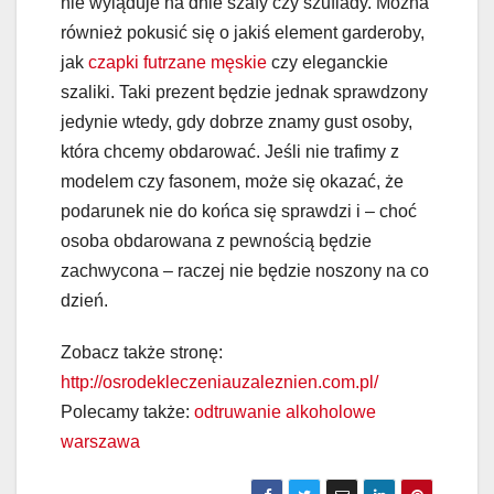
nie wyląduje na dnie szafy czy szuflady. Można
również pokusić się o jakiś element garderoby,
jak
czapki futrzane męskie
czy eleganckie
szaliki. Taki prezent będzie jednak sprawdzony
jedynie wtedy, gdy dobrze znamy gust osoby,
która chcemy obdarować. Jeśli nie trafimy z
modelem czy fasonem, może się okazać, że
podarunek nie do końca się sprawdzi i – choć
osoba obdarowana z pewnością będzie
zachwycona – raczej nie będzie noszony na co
dzień.
Zobacz także stronę:
http://osrodekleczeniauzaleznien.com.pl/
Polecamy także:
odtruwanie alkoholowe
warszawa