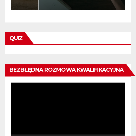
QUIZ
BEZBŁĘDNA ROZMOWA KWALIFIKACYJNA
Odtwarzacz
video