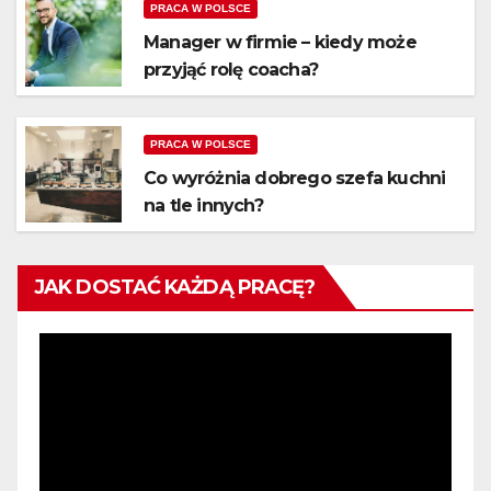
PRACA W POLSCE
Manager w firmie – kiedy może
przyjąć rolę coacha?
PRACA W POLSCE
Co wyróżnia dobrego szefa kuchni
na tle innych?
JAK DOSTAĆ KAŻDĄ PRACĘ?
Odtwarzacz
video