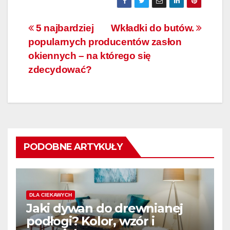
Nawigacja
5 najbardziej
Wkładki do butów.
popularnych producentów zasłon
wpisu
okiennych – na którego się
zdecydować?
PODOBNE ARTYKUŁY
DLA CIEKAWYCH
Jaki dywan do drewnianej
podłogi? Kolor, wzór i