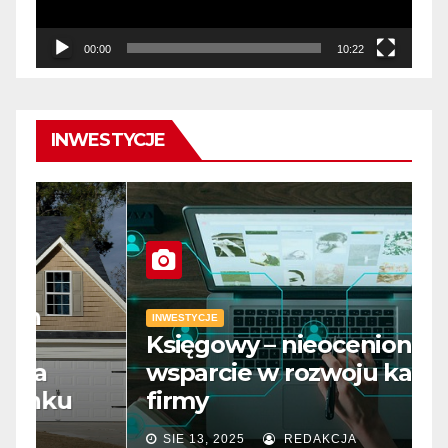
00:00
10:22
INWESTYCJE
INWESTYCJE
Księgowy – nieocenione
I
wsparcie w rozwoju każdej
D
firmy
m
SIE 13, 2025
REDAKCJA