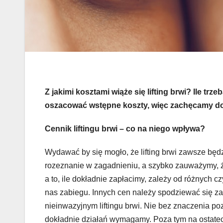
Z jakimi kosztami wiąże się lifting brwi? Ile trz
oszacować wstępne koszty, więc zachęcamy do z
Cennik liftingu brwi – co na niego wpływa?
Wydawać by się mogło, że lifting brwi zawsze będz
rozeznanie w zagadnieniu, a szybko zauważymy, że
a to, ile dokładnie zapłacimy, zależy od różnych
nas zabiegu. Innych cen należy spodziewać się za
nieinwazyjnym liftingu brwi. Nie bez znaczenia po
dokładnie działań wymagamy. Poza tym na ostatecz