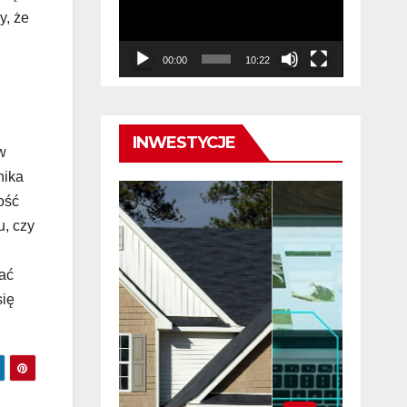
y, że
00:00
10:22
INWESTYCJE
w
nika
ość
u, czy
ać
się