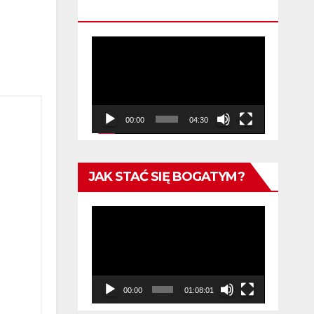
KWALIFIKACYJNA
Odtwarzacz
video
00:00
04:30
JAK STAĆ SIĘ BOGATYM?
Odtwarzacz
video
00:00
01:08:01