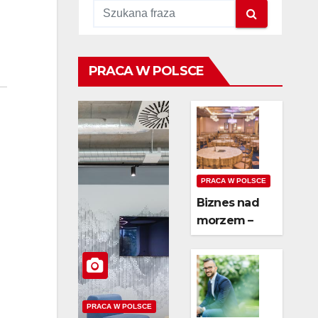
PRACA W POLSCE
PRACA W POLSCE
Biznes nad
morzem –
czy wynajem
domków jest
opłacalny?
PRACA W POLSCE