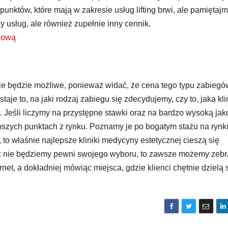
unktów, które mają w zakresie usług lifting brwi, ale pamiętajm
zy usług, ale również zupełnie inny cennik.
inową
e będzie możliwe, ponieważ widać, że cena tego typu zabiegó
je to, na jaki rodzaj zabiegu się zdecydujemy, czy to, jaka kli
 Jeśli liczymy na przystępne stawki oraz na bardzo wysoką jak
pszych punktach z rynku. Poznamy je po bogatym stażu na rynk
o właśnie najlepsze kliniki medycyny estetycznej cieszą się
ęc nie będziemy pewni swojego wyboru, to zawsze możemy zebr
net, a dokładniej mówiąc miejsca, gdzie klienci chętnie dzielą 