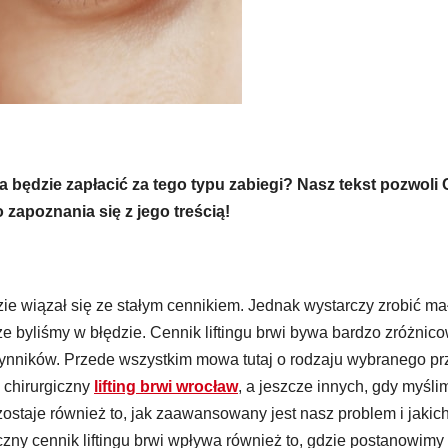
eba będzie zapłacić za tego typu zabiegi? Nasz tekst pozwoli 
apoznania się z jego treścią!
ie wiązał się ze stałym cennikiem. Jednak wystarczy zrobić ma
 byliśmy w błędzie. Cennik liftingu brwi bywa bardzo zróżnic
 czynników. Przede wszystkim mowa tutaj o rodzaju wybranego pr
 chirurgiczny
lifting brwi wrocław
, a jeszcze innych, gdy myśli
zostaje również to, jak zaawansowany jest nasz problem i jakic
ny cennik liftingu brwi wpływa również to, gdzie postanowimy 