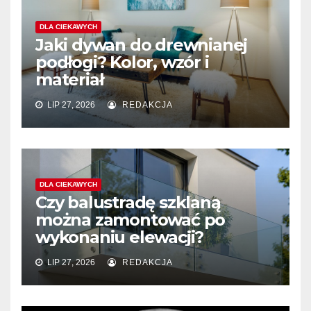
DLA CIEKAWYCH
Jaki dywan do drewnianej
podłogi? Kolor, wzór i
materiał
LIP 27, 2026
REDAKCJA
DLA CIEKAWYCH
Czy balustradę szklaną
można zamontować po
wykonaniu elewacji?
LIP 27, 2026
REDAKCJA