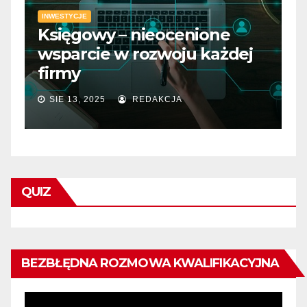
INWESTYCJE
Księgowy – nieocenione
I
wsparcie w rozwoju każdej
D
firmy
m
SIE 13, 2025
REDAKCJA
QUIZ
BEZBŁĘDNA ROZMOWA KWALIFIKACYJNA
Odtwarzacz