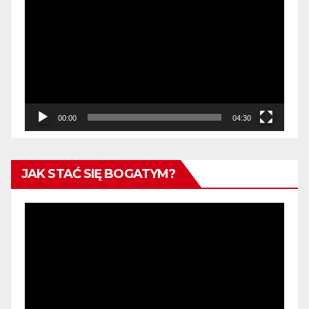
video
00:00
04:30
JAK STAĆ SIĘ BOGATYM?
Odtwarzacz
video