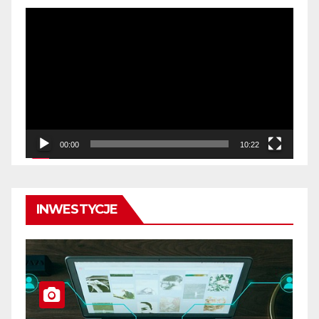
Odtwarzacz
video
00:00
10:22
INWESTYCJE