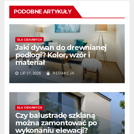
PODOBNE ARTYKUŁY
DLA CIEKAWYCH
Jaki dywan do drewnianej
podłogi? Kolor, wzór i
materiał
LIP 27, 2026
REDAKCJA
DLA CIEKAWYCH
Czy balustradę szklaną
można zamontować po
wykonaniu elewacji?