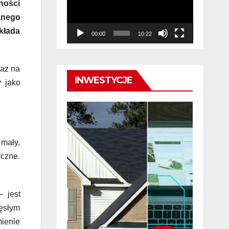
ności
anego
kłada
00:00
10:22
raz na
INWESTYCJE
y jako
 mały,
yczne.
 jest
ęsłym
mienie