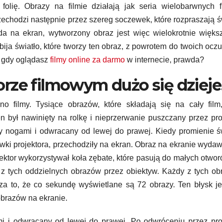
lię. Obrazy na filmie działają jak seria wielobarwnych fi
przechodzi następnie przez szereg soczewek, które rozpraszają ś
ada na ekran, wytworzony obraz jest więc wielokrotnie więks
INWESTYCJE
INWESTYCJE
Kserokopiarki
Znacz
dbija światło, które tworzy ten obraz, z powrotem do twoich ocz
dy gdy oglądasz
filmy online za darmo
w internecie, prawda?
Canon –
regula
rze filmowym dużo się dzieje
dlaczego są
przeg
STY 29, 2026
REDAKCJA
GRU 27, 202
uznawane za
przeci
filmy. Tysiące obrazów, które składają się na cały film,
 był nawinięty na rolkę i nieprzerwanie puszczany przez pro
niezawodne
owych 
ry nogami i odwracany od lewej do prawej. Kiedy promienie ś
centrum
bezpie
wki projektora, przechodziły na ekran. Obraz na ekranie wydaw
ektor wykorzystywał koła zębate, które pasują do małych otwo
pracy
wa bu
 z tych oddzielnych obrazów przez obiektyw. Każdy z tych o
biurowej?
za to, że co sekundę wyświetlane są 72 obrazy. Ten błysk je
obrazów na ekranie.
i i odwracany od lewej do prawej. Po odwróceniu przez pro