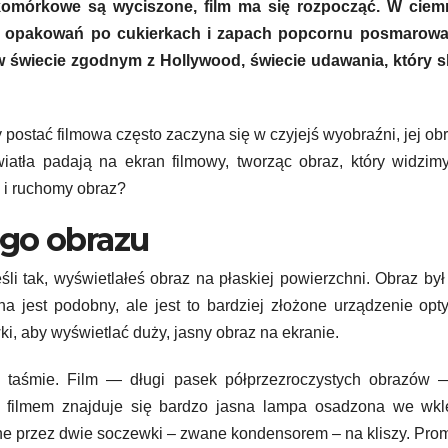
y komórkowe są wyciszone, film ma się rozpocząć. W ciem
est opakowań po cukierkach i zapach popcornu posmarow
 w świecie zgodnym z Hollywood, świecie udawania, który s
 postać filmowa często zaczyna się w czyjejś wyobraźni, jej ob
atła padają na ekran filmowy, tworząc obraz, który widzim
y i ruchomy obraz?
ego obrazu
i tak, wyświetlałeś obraz na płaskiej powierzchni. Obraz był
na jest podobny, ale jest to bardziej złożone urządzenie opt
ki, aby wyświetlać duży, jasny obraz na ekranie.
a taśmie. Film — długi pasek półprzezroczystych obrazów —
a filmem znajduje się bardzo jasna lampa osadzona we wkl
wane przez dwie soczewki – zwane kondensorem – na kliszy. Pro