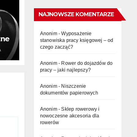
NAJNOWSZE KOMENTARZE
Anonim
-
Wyposażenie
zne
stanowiska pracy księgowej – od
czego zacząć?
A
ub
Anonim
-
Rower do dojazdów do
pracy – jaki najlepszy?
Anonim
-
Niszczenie
dokumentów papierowych
Anonim
-
Sklep rowerowy i
nowoczesne akcesoria dla
rowerów