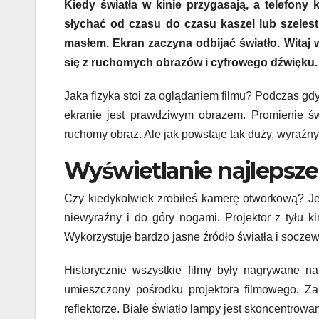
Kiedy światła w kinie przygasają, a telefon
słychać od czasu do czasu kaszel lub szel
masłem. Ekran zaczyna odbijać światło. Witaj
się z ruchomych obrazów i cyfrowego dźwięku.
Jaka fizyka stoi za oglądaniem filmu? Podczas gdy
ekranie jest prawdziwym obrazem. Promienie świ
ruchomy obraz. Ale jak powstaje tak duży, wyraźn
Wyświetlanie najlepsz
Czy kiedykolwiek zrobiłeś kamerę otworkową? Jeśl
niewyraźny i do góry nogami. Projektor z tyłu ki
Wykorzystuje bardzo jasne źródło światła i soczew
Historycznie wszystkie filmy były nagrywane n
umieszczony pośrodku projektora filmowego. Z
reflektorze. Białe światło lampy jest skoncentro