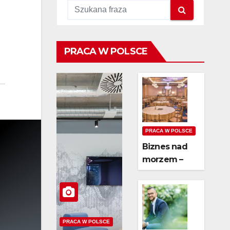
PRACA W POLSCE
PRACA W POLSCE
Biznes nad
morzem –
czy wynajem
domków jest
opłacalny?
PRACA W POLSCE