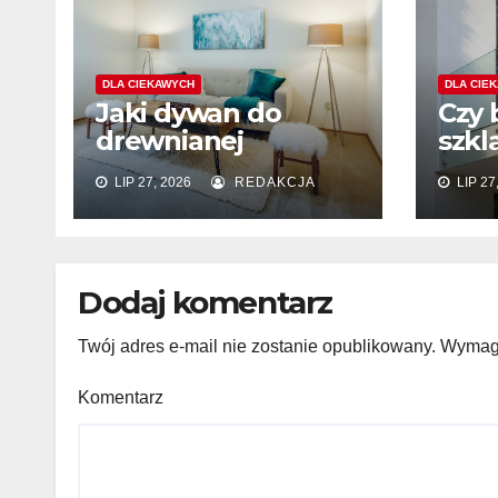
DLA CIEKAWYCH
DLA CIE
Jaki dywan do
Czy 
drewnianej
szkl
podłogi? Kolor,
zam
LIP 27, 2026
REDAKCJA
LIP 27
wzór i materiał
wyk
elew
Dodaj komentarz
Twój adres e-mail nie zostanie opublikowany.
Wymaga
Komentarz