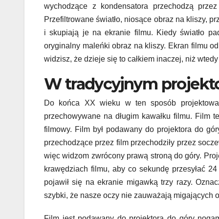
wychodzące z kondensatora przechodzą przez fo
Przefiltrowane światło, niosące obraz na kliszy, 
i skupiają je na ekranie filmu. Kiedy światło p
oryginalny maleńki obraz na kliszy. Ekran filmu o
widzisz, że dzieje się to całkiem inaczej, niż wte
W tradycyjnym projekto
Do końca XX wieku w ten sposób projektowano 
przechowywane na długim kawałku filmu. Film ten
filmowy. Film był podawany do projektora do gó
przechodzące przez film przechodziły przez socze
więc widzom zwrócony prawą stroną do góry. Proj
krawędziach filmu, aby co sekundę przesyłać 24
pojawił się na ekranie migawką trzy razy. Oznac
szybki, że nasze oczy nie zauważają migających 
Film jest podawany do projektora do góry nogam