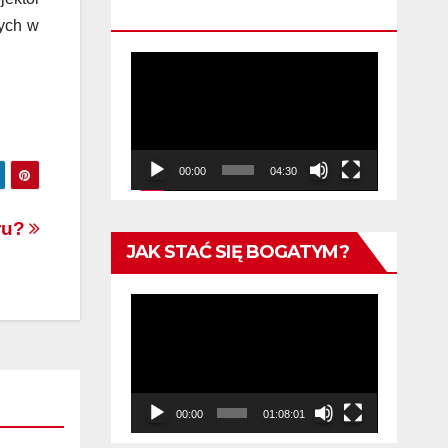
KWALIFIKACYJNA
tych w
Odtwarzacz
video
00:00
04:30
eru?
JAK STAĆ SIĘ BOGATYM?
Odtwarzacz
video
00:00
01:08:01