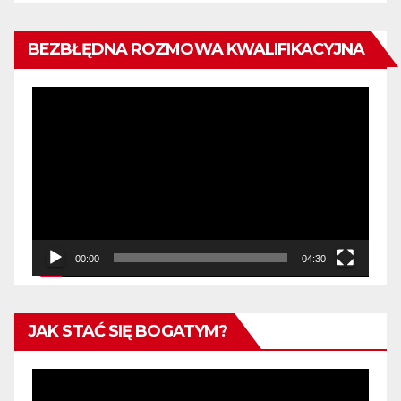
BEZBŁĘDNA ROZMOWA KWALIFIKACYJNA
Odtwarzacz
video
00:00
04:30
JAK STAĆ SIĘ BOGATYM?
Odtwarzacz