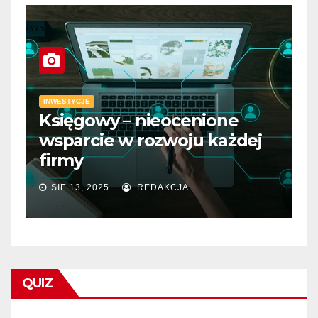
INWESTYCJE
Księgowy – nieocenione
I
wsparcie w rozwoju każdej
D
firmy
m
SIE 13, 2025
REDAKCJA
QUIZ