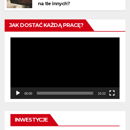
na tle innych?
JAK DOSTAĆ KAŻDĄ PRACĘ?
Odtwarzacz
video
00:00
10:22
INWESTYCJE