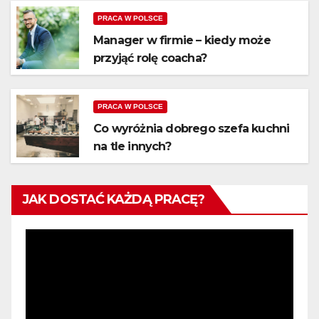
PRACA W POLSCE
Manager w firmie – kiedy może
przyjąć rolę coacha?
PRACA W POLSCE
Co wyróżnia dobrego szefa kuchni
na tle innych?
JAK DOSTAĆ KAŻDĄ PRACĘ?
Odtwarzacz
video