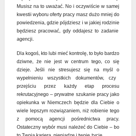
Musisz na to uważać. No i oczywiście w samej
kwestii wyboru oferty pracy ma
sz
dużo
mniej do
powiedzenia, gdzie
pójdziesz i
w jakiej
rodzinie
będziesz pracować,
gdy oddajesz to zadanie
agencji.
Dla kogoś, kto lubi mieć kontrolę, to było bardzo
dziwne, że n
ie jest w centrum
tego, co się
dzieje.
Jeśli nie stresujesz się na myśl o
wypełnieniu wszystkich dokumentów,
czy
przejściu przez każdy etap
procesu
rekrutacyjnego –
prywatne szukanie pracy jako
opiekunka w Niemczech będzie dla Ciebie o
wiele lepszym rozwiązaniem, niż robienie tego
z pomocą agencji pośrednictwa pracy.
Ostateczny wybór musi należeć do Ciebie – bo
to Twoja kariera, pieniądze i twoje życie.