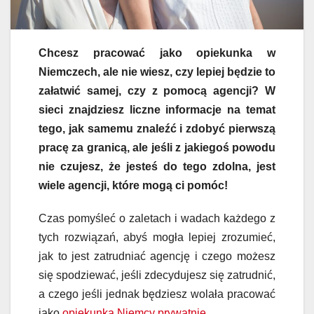
Chcesz pracować jako opiekunka w
Niemczech, ale nie wiesz, czy lepiej będzie to
załatwić samej, czy z pomocą agencji? W
sieci znajdziesz liczne
informacje
na temat
tego
, jak samemu znaleźć i zdobyć pierwszą
pracę za granicą, ale jeśli z jakiegoś powodu
nie czujesz, że jesteś do tego zdoln
a
, jest
wiele agencji, które mogą ci pomóc!
Czas pomyśleć
o zaletach i wadach
każdego z
tych rozwiązań
, abyś
mogła
lepiej zrozumieć,
jak to jest zatrudniać agencję i czego możesz
się spodziewać, jeśli zdecydujesz się zatrudnić,
a czego jeśli jednak będziesz wolała pracować
jako
opiekunka Niemcy prywatnie
.