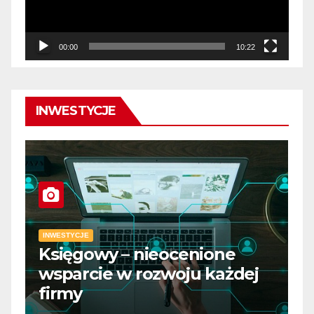
00:00
10:22
INWESTYCJE
INWESTYCJE
Księgowy – nieocenione
I
wsparcie w rozwoju każdej
D
firmy
m