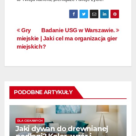
Nawigacja
Gry
Badanie USG w Warszawie.
miejskie | Jaki cel ma organizacja gier
wpisu
miejskich?
PODOBNE ARTYKUŁY
DLA CIEKAWYCH
Jaki dywan do drewnianej