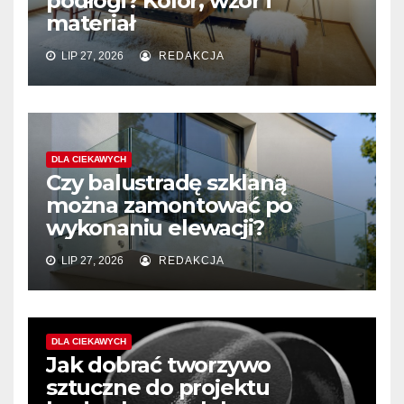
podłogi? Kolor, wzór i
materiał
LIP 27, 2026
REDAKCJA
DLA CIEKAWYCH
Czy balustradę szklaną
można zamontować po
wykonaniu elewacji?
LIP 27, 2026
REDAKCJA
DLA CIEKAWYCH
Jak dobrać tworzywo
sztuczne do projektu