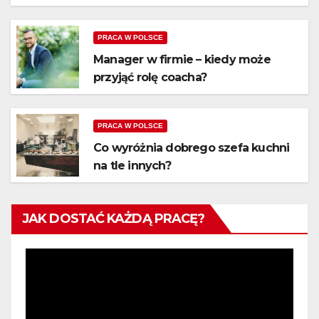
PRACA W POLSCE
Manager w firmie – kiedy może
przyjąć rolę coacha?
PRACA W POLSCE
Co wyróżnia dobrego szefa kuchni
na tle innych?
JAK DOSTAĆ KAŻDĄ PRACĘ?
Odtwarzacz
video