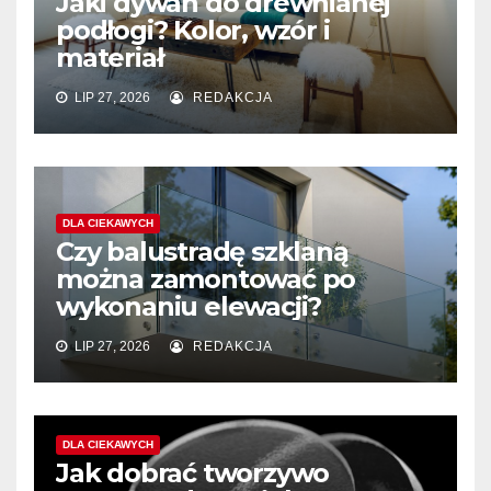
Jaki dywan do drewnianej
podłogi? Kolor, wzór i
materiał
LIP 27, 2026
REDAKCJA
DLA CIEKAWYCH
Czy balustradę szklaną
można zamontować po
wykonaniu elewacji?
LIP 27, 2026
REDAKCJA
DLA CIEKAWYCH
Jak dobrać tworzywo