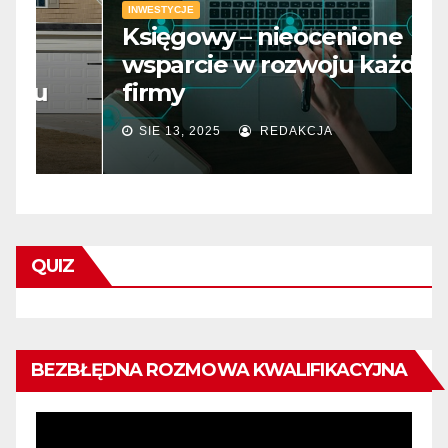
INWESTYCJE
Księgowy – nieocenione
I
wsparcie w rozwoju każdej
D
firmy
m
SIE 13, 2025
REDAKCJA
QUIZ
BEZBŁĘDNA ROZMOWA KWALIFIKACYJNA
Odtwarzacz