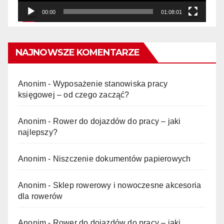
00:00
01:08:01
NAJNOWSZE KOMENTARZE
Anonim
-
Wyposażenie stanowiska pracy
księgowej – od czego zacząć?
Anonim
-
Rower do dojazdów do pracy – jaki
najlepszy?
Anonim
-
Niszczenie dokumentów papierowych
Anonim
-
Sklep rowerowy i nowoczesne akcesoria
dla rowerów
Anonim
-
Rower do dojazdów do pracy – jaki