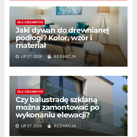
DLA CIEKAWYCH
Jaki dywan do drewnianej
podłogi? Kolor, wzór i
materiał
LIP 27, 2026
REDAKCJA
DLA CIEKAWYCH
Czy balustradę szklaną
można zamontować po
wykonaniu elewacji?
LIP 27, 2026
REDAKCJA