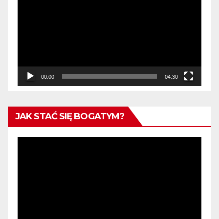
video
00:00
04:30
JAK STAĆ SIĘ BOGATYM?
Odtwarzacz
video