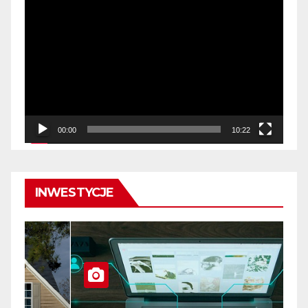
Odtwarzacz
video
00:00
10:22
INWESTYCJE