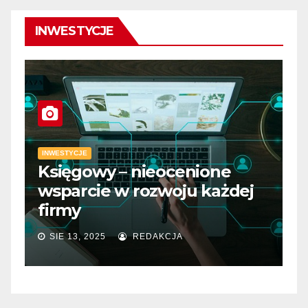
INWESTYCJE
INWESTYCJE
Księgowy – nieocenione
I
wsparcie w rozwoju każdej
D
firmy
m
SIE 13, 2025
REDAKCJA