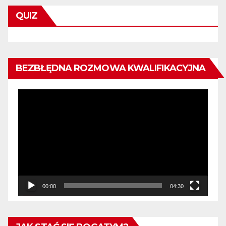
QUIZ
BEZBŁĘDNA ROZMOWA KWALIFIKACYJNA
Odtwarzacz
video
00:00
04:30