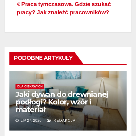
Praca tymczasowa. Gdzie szukać
pracy? Jak znaleźć pracowników?
PODOBNE ARTYKUŁY
DLA CIEKAWYCH
Jaki dywan do drewnianej
podłogi? Kolor, wzór i
materiał
LIP 27, 2026
REDAKCJA