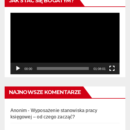
JAK STAĆ SIĘ BOGATYM?
Odtwarzacz
video
00:00
01:08:01
NAJNOWSZE KOMENTARZE
Anonim
-
Wyposażenie stanowiska pracy
księgowej – od czego zacząć?