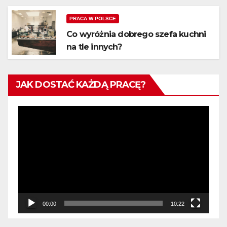
PRACA W POLSCE
Co wyróżnia dobrego szefa kuchni
na tle innych?
JAK DOSTAĆ KAŻDĄ PRACĘ?
Odtwarzacz
video
00:00
10:22