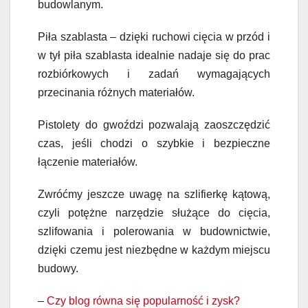
budowlanym.
Piła szablasta –
d
zięki ruchowi cięcia w przód i
w tył piła szablasta idealnie nadaje się do prac
rozbiórkowych i zadań wymagających
przecinania różnych materiałów.
Pistolety do gwoździ pozwalają zaoszczędzić
czas, jeśli chodzi o szybkie i bezpieczne
łączenie materiałów.
Z
wróćmy jeszcze uwagę na szlifierkę
kątow
ą,
czyli
potężne narzędzie służ
ące
do cięcia,
szlifowania i polerowania w budownictwie,
dzięki czemu jest niezbędne w każdym miejscu
budowy
.
–
Czy blog równa się popularność i zysk?