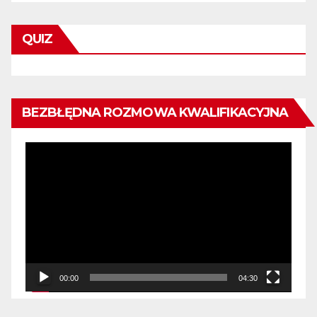
QUIZ
BEZBŁĘDNA ROZMOWA KWALIFIKACYJNA
Odtwarzacz
video
00:00
04:30