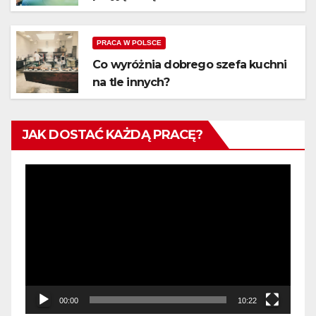
PRACA W POLSCE
Co wyróżnia dobrego szefa kuchni
na tle innych?
JAK DOSTAĆ KAŻDĄ PRACĘ?
Odtwarzacz
video
00:00
10:22