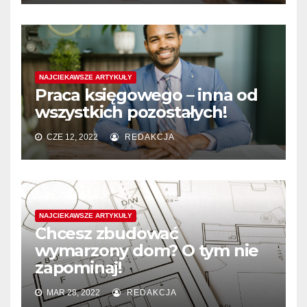
NAJCIEKAWSZE ARTYKUŁY
Praca księgowego – inna od
wszystkich pozostałych!
CZE 12, 2022
REDAKCJA
NAJCIEKAWSZE ARTYKUŁY
Chcesz zbudować
wymarzony dom? O tym nie
zapominaj!
MAR 28, 2022
REDAKCJA