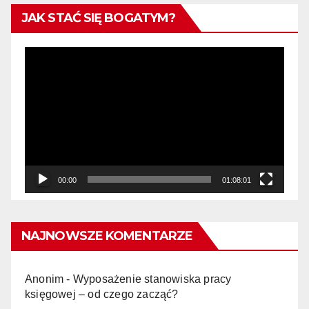
JAK STAĆ SIĘ BOGATYM?
Odtwarzacz
video
00:00
01:08:01
NAJNOWSZE KOMENTARZE
Anonim
-
Wyposażenie stanowiska pracy
księgowej – od czego zacząć?