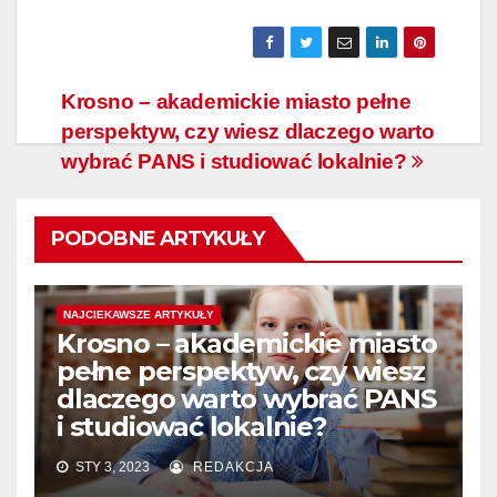
Nawigacja
Krosno – akademickie miasto pełne
perspektyw, czy wiesz dlaczego warto
wpisu
wybrać PANS i studiować lokalnie?
PODOBNE ARTYKUŁY
NAJCIEKAWSZE ARTYKUŁY
Krosno – akademickie miasto
pełne perspektyw, czy wiesz
dlaczego warto wybrać PANS
i studiować lokalnie?
STY 3, 2023
REDAKCJA