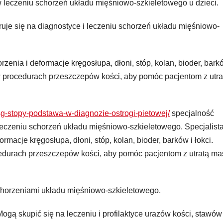
ę w leczeniu schorzeń układu mięśniowo-szkieletowego u dzieci.
ruje się na diagnostyce i leczeniu schorzeń układu mięśniowo-
rzenia i deformacje kręgosłupa, dłoni, stóp, kolan, bioder, bark
 w procedurach przeszczepów kości, aby pomóc pacjentom z utra
sg-stopy-podstawa-w-diagnozie-ostrogi-pietowej/
specjalność
 leczeniu schorzeń układu mięśniowo-szkieletowego. Specjalist
ormacje kręgosłupa, dłoni, stóp, kolan, bioder, barków i łokci.
cedurach przeszczepów kości, aby pomóc pacjentom z utratą ma
chorzeniami układu mięśniowo-szkieletowego.
 Mogą skupić się na leczeniu i profilaktyce urazów kości, stawów 