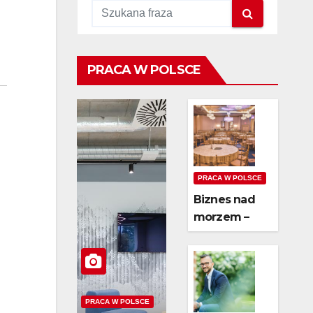
PRACA W POLSCE
PRACA W POLSCE
Biznes nad
morzem –
czy wynajem
domków jest
opłacalny?
PRACA W POLSCE