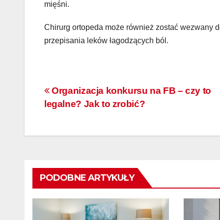
mięśni.
Chirurg ortopeda może również zostać wezwany do
INWESTYCJE
INWES
przepisania leków łagodzących ból.
Kserokopiarki
Zn
Canon –
re
dlaczego są
pr
Nawigacja
Organizacja konkursu na FB – czy to
STY 29, 2026
REDAKCJA
GRU
uznawane za
pr
legalne? Jak to zrobić?
wpisu
niezawodne
ow
centrum
be
pracy
wa
biurowej?
PODOBNE ARTYKUŁY