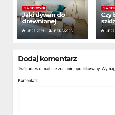
DLA CIEKAWYCH
DLA CIE
Jaki dywan do
Czy 
drewnianej
szkl
podłogi? Kolor,
zam
LIP 27, 2026
REDAKCJA
LIP 27
wzór i materiał
wyk
elew
Dodaj komentarz
Twój adres e-mail nie zostanie opublikowany.
Wymaga
Komentarz