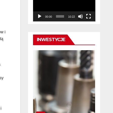
00:00
10:22
ów i
tą
INWESTYCJE
a
sy
i