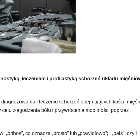
gnostyką, leczeniem i profilaktyką schorzeń układu mięśnio
 w diagnozowaniu i leczeniu schorzeń obejmujących kości, mięśn
 w celu złagodzenia bólu i przywrócenia mobilności poprzez
„orthos”, co oznacza „prosto” lub „prawidłowo”; i „pais”, czyli