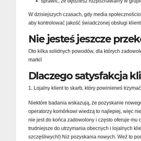
sprawić, że będziesz rozpoznawalny w grupi
W dzisiejszych czasach, gdy media społecznościow
aby kontrolować jakość świadczonej obsługi klient
INWESTYCJE
INWESTYCJE
Kserokopiarki
Znaczeni
Nie jesteś jeszcze prz
Canon –
regularny
Oto kilka solidnych powodów, dla których zadowolen
dlaczego są
przegląd
STY 29, 2026
REDAKCJA
GRU 27, 2025
marki!
uznawane za
przeciwp
Dlaczego satysfakcja kl
niezawodne
owych dl
1. Lojalny klient to skarb, który powinieneś trzyma
centrum
bezpiecz
pracy
wa budy
Niektóre badania wskazują, że pozyskanie nowego 
operatorzy komórkowi wiedzą to najlepiej, więc ni
biurowej?
nie jest do końca zadowolony i często oferuje mu c
trudniejsze do utrzymania obecnych i lojalnych kl
szczęśliwych!) Niż pozyskania nowych. Weź to pod