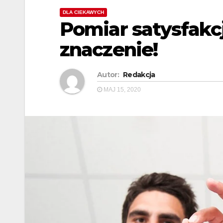
DLA CIEKAWYCH
Pomiar satysfakcj
znaczenie!
Autor:
Redakcja
MAJ 15, 2020