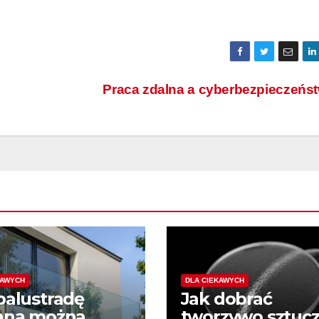
!
Praca zdalna a cyberbezpieczeńs
KAWYCH
DLA CIEKAWYCH
balustradę
Jak dobrać
aną można
tworzywo sztuc