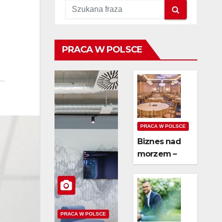
PRACA W POLSCE
PRACA W POLSCE
Biznes nad
morzem –
czy wynajem
domków jest
opłacalny?
PRACA W POLSCE