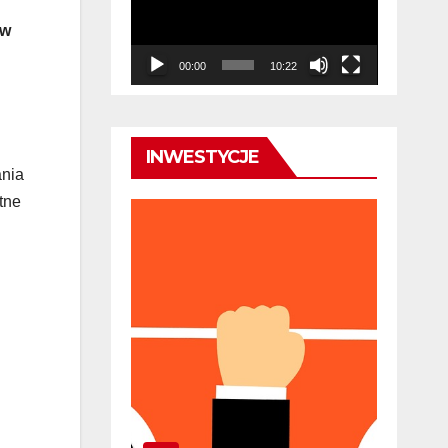
ów
00:00
10:22
INWESTYCJE
ania
tne