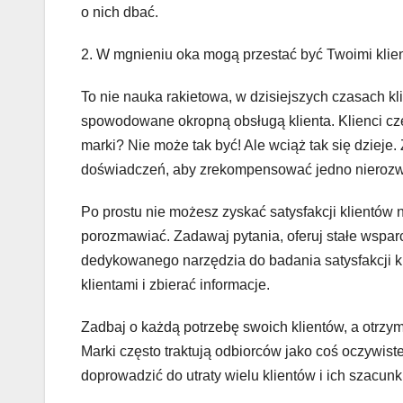
o nich dbać.
2. W mgnieniu oka mogą przestać być Twoimi klie
To nie nauka rakietowa, w dzisiejszych czasach kli
spowodowane okropną obsługą klienta. Klienci cze
marki? Nie może tak być! Ale wciąż tak się dzieje
doświadczeń, aby zrekompensować jedno nieroz
Po prostu nie możesz zyskać satysfakcji klientów 
porozmawiać. Zadawaj pytania, oferuj stałe wsparc
dedykowanego narzędzia do badania satysfakcji kl
klientami i zbierać informacje.
Zadbaj o każdą potrzebę swoich klientów, a otrzym
Marki często traktują odbiorców jako coś oczywiste
doprowadzić do utraty wielu klientów i ich szacunk