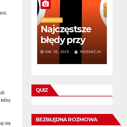
est,
INWESTYCJE
styka i
Najczęstsze
rwacja
błędy przy
n
zakładaniu
REDAKCJA
KW. 30, 2025
REDAKCJA
ących
działalności
trenera
personalnego
QUIZ
i jak ich
lub
 który
uniknąć
BEZBŁĘDNA ROZMOWA
aj się