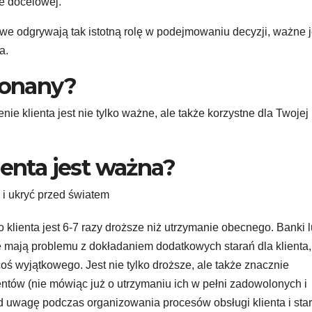
e docelowej.
e odgrywają tak istotną rolę w podejmowaniu decyzji, ważne j
a.
INWESTYCJE
INWESTYCJE
e
Księgowy –
Diagno
ekonany?
ch
nieocenione
konse
ie klienta jest nie tylko ważne, ale także korzystne dla Twojej
ów
wsparcie w
maszy
REDAKCJA
SIE 13, 2025
REDAKCJA
MAJ 12, 2025
ożar
rozwoju
frezuj
ienta jest ważna?
a
każdej firmy
CNC
ć i ukryć przed światem
eńst
nku
klienta jest 6-7 razy droższe niż utrzymanie obecnego. Banki 
e mają problemu z dokładaniem dodatkowych starań dla klienta,
oś wyjątkowego. Jest nie tylko droższe, ale także znacznie
ientów (nie mówiąc już o utrzymaniu ich w pełni zadowolonych i
 uwagę podczas organizowania procesów obsługi klienta i star