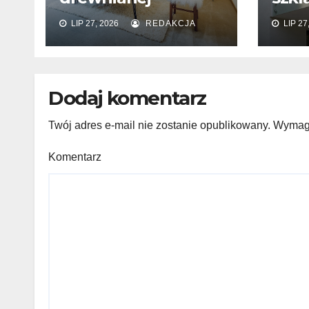
podłogi? Kolor,
zam
LIP 27, 2026
REDAKCJA
LIP 27
wzór i materiał
wyk
elew
Dodaj komentarz
Twój adres e-mail nie zostanie opublikowany.
Wymaga
Komentarz