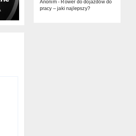
Anonim
-
Rower do dojazdów do
pracy – jaki najlepszy?
A
ub