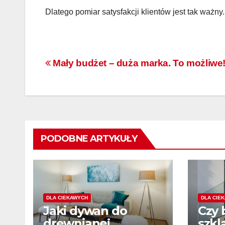
Dlatego pomiar satysfakcji klientów jest tak ważny.
Nawigacja
Mały budżet – duża marka. To możliwe
wpisu
PODOBNE ARTYKUŁY
DLA CIEKAWYCH
DLA CIE
Jaki dywan do
Czy 
drewnianej
szkl