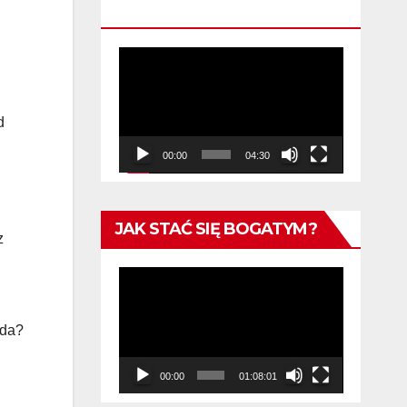
KWALIFIKACYJNA
Odtwarzacz
video
d
00:00
04:30
JAK STAĆ SIĘ BOGATYM?
z
Odtwarzacz
video
wda?
00:00
01:08:01