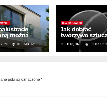
KAWYCH
DLA CIEKAWYCH
balustradę
Jak dobrać
aną można
tworzywo sztuc
ontować po
do projektu
, 2026
REDAKCJA
LIP 18, 2026
REDAKCJ
onaniu
budowlanego l
acji?
reklamowego?
ne pola są oznaczone
*