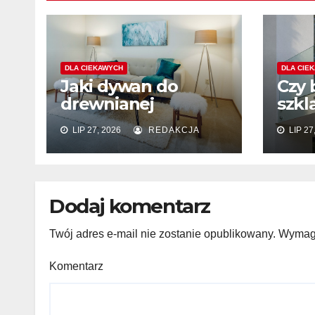
DLA CIEKAWYCH
DLA CIE
Jaki dywan do
Czy 
drewnianej
szkl
podłogi? Kolor,
zam
LIP 27, 2026
REDAKCJA
LIP 27
wzór i materiał
wyk
elew
Dodaj komentarz
Twój adres e-mail nie zostanie opublikowany.
Wymaga
Komentarz