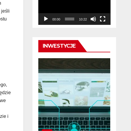
h
jeśli
ostu
00:00
10:22
INWESTYCJE
ego,
ędzie
iwe
ie i