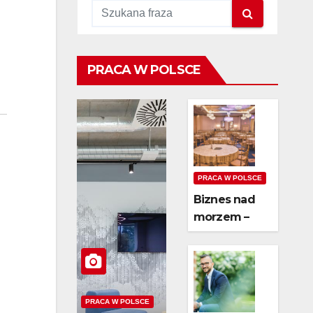
PRACA W POLSCE
PRACA W POLSCE
Biznes nad
morzem –
czy wynajem
domków jest
opłacalny?
PRACA W POLSCE