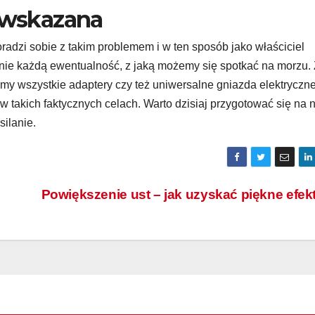
t wskazana
dzi sobie z takim problemem i w ten sposób jako właściciel
INWESTYCJE
INWESTYCJE
Kserokopiarki
Znacz
nie każdą ewentualność, z jaką możemy się spotkać na morzu.
my wszystkie adaptery czy też uniwersalne gniazda elektryczne
Canon –
regula
 takich faktycznych celach. Warto dzisiaj przygotować się na 
dlaczego są
przeg
ilanie.
STY 29, 2026
REDAKCJA
GRU 27, 202
uznawane za
przeci
niezawodne
owych 
Powiększenie ust – jak uzyskać piękne efe
centrum
bezpie
pracy
wa bu
biurowej?