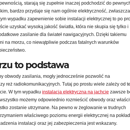
 pewnością, starają się zupełnie inaczej podchodzić do pewnyc
kim, bardzo przydaje się nam ogólnie elektryczność, zwłaszcza 
ym wypadku zapewnienie sobie instalacji elektrycznej to po pr
cie uzyskać wysoką jakość światła, która nie skupia się tylko i
 dodatkowe zasilanie dla świateł nawigacyjnych. Dzięki takiemu
czni na morzu, co niewątpliwie podczas fatalnych warunków
ieczeństwo.
zu to podstawa
aby obwody zasilania, mogły jednocześnie pozwolić na
y reż radiokomunikacyjnych. Tutaj po prostu wiele zależy od t
chcie. W tym wypadku
instalacja elektryczna na jachcie
zawsze b
o wszystko możemy odpowiednio rozmieścić obwody oraz właśc
zystko zostanie utrzymane. Na pewno w żeglowanie w trudnych
rzymaniem właściwego poziomu energii elektrycznej na pokładz
adzenia instalacji oraz jej zabezpieczenia jest wskazany.