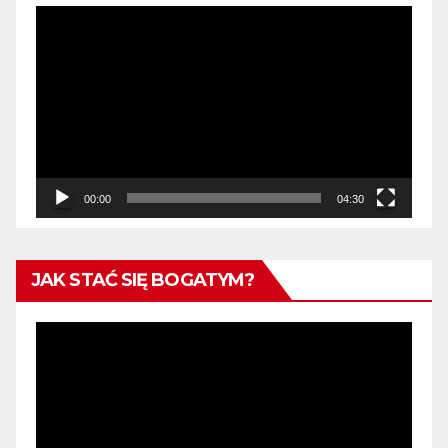
Odtwarzacz
video
00:00
04:30
JAK STAĆ SIĘ BOGATYM?
Odtwarzacz
video