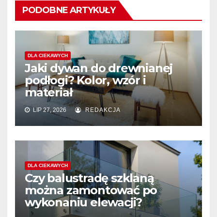
PODOBNE ARTYKUŁY
DLA CIEKAWYCH
Jaki dywan do drewnianej
podłogi? Kolor, wzór i
materiał
LIP 27, 2026
REDAKCJA
DLA CIEKAWYCH
Czy balustradę szklaną
można zamontować po
wykonaniu elewacji?