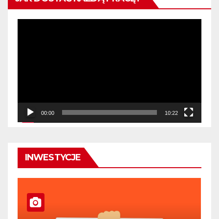
Odtwarzacz
video
00:00
10:22
INWESTYCJE