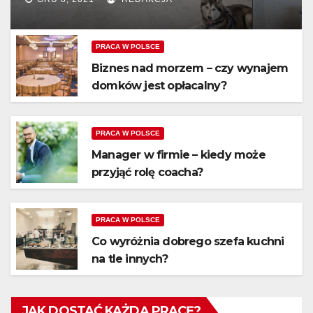
PRACA W POLSCE
Biznes nad morzem – czy wynajem
domków jest opłacalny?
PRACA W POLSCE
Manager w firmie – kiedy może
przyjąć rolę coacha?
PRACA W POLSCE
Co wyróżnia dobrego szefa kuchni
na tle innych?
JAK DOSTAĆ KAŻDĄ PRACĘ?