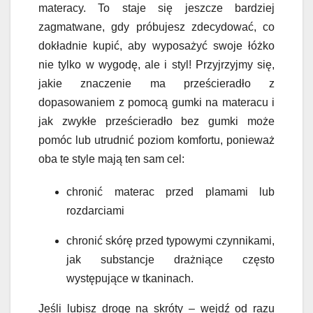
materacy. To staje się jeszcze bardziej
zagmatwane, gdy próbujesz zdecydować, co
dokładnie kupić, aby wyposażyć swoje łóżko
nie tylko w wygodę, ale i styl! Przyjrzyjmy się,
jakie znaczenie ma prześcieradło z
dopasowaniem
z pomocą gumki
na materacu i
jak
zwykłe
prześcieradło
bez gumki
może
pomóc lub utrudnić poziom komfortu, ponieważ
oba te style mają ten sam cel:
chronić materac przed plamami lub
rozdarciami
chronić skórę przed typowymi czynnikami,
jak
substancje drażniące często
występujące w tkaninach.
J
eśli lubisz drogę na skróty – wejdź od razu