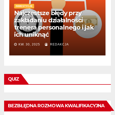
INWESTYCJE
Najczęstsze błędy przy
zakładaniu działalności
trenera personalnego i jak
ich uniknąć
KW. 30, 2025
REDAKCJA
QUIZ
BEZBŁĘDNA ROZMOWA KWALIFIKACYJNA