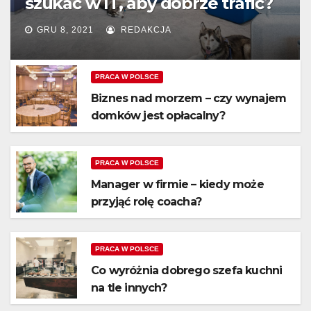
szukać w IT, aby dobrze trafić?
GRU 8, 2021
REDAKCJA
PRACA W POLSCE
Biznes nad morzem – czy wynajem
domków jest opłacalny?
PRACA W POLSCE
Manager w firmie – kiedy może
przyjąć rolę coacha?
PRACA W POLSCE
Co wyróżnia dobrego szefa kuchni
na tle innych?