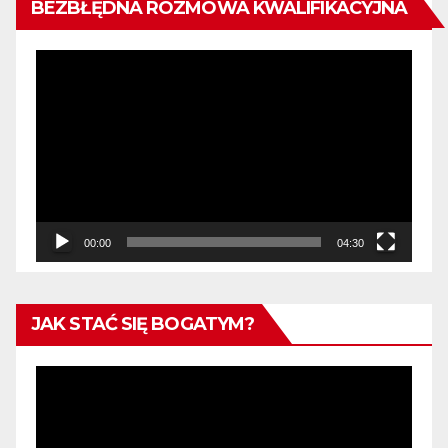
BEZBŁĘDNA ROZMOWA KWALIFIKACYJNA
Odtwarzacz
video
00:00
04:30
JAK STAĆ SIĘ BOGATYM?
Odtwarzacz
video