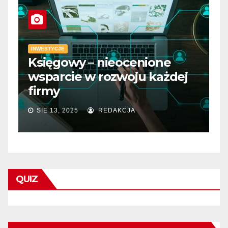
INWESTYCJE
Księgowy – nieocenione
I
wsparcie w rozwoju każdej
D
firmy
m
SIE 13, 2025
REDAKCJA
QUIZ