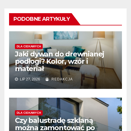
PODOBNE ARTYKUŁY
DLA CIEKAWYCH
Jaki dywan do drewnianej
podłogi? Kolor, wzór i
materiał
LIP 27, 2026
REDAKCJA
DLA CIEKAWYCH
Czy balustradę szklaną
można zamontować po