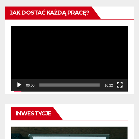
JAK DOSTAĆ KAŻDĄ PRACĘ?
Odtwarzacz
video
00:00
10:22
INWESTYCJE